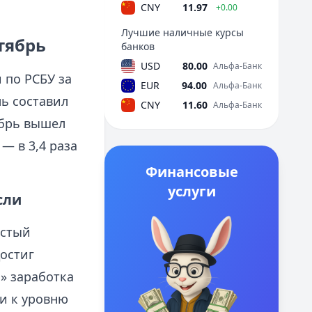
CNY
11.97
+0.00
Лучшие наличные курсы
тябрь
банков
USD
80.00
Альфа-Банк
 по РСБУ за
EUR
94.00
Альфа-Банк
ль составил
CNY
11.60
Альфа-Банк
ябрь вышел
— в 3,4 раза
Финансовые
услуги
сли
истый
остиг
ь» заработка
и к уровню