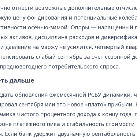
ично отнести возможные дополнительные отчисл
окую цену фондирования и потенциальные колеб
ктивности осенью-зимой. Опоры — наращенный 
ых активов, дисциплина расходов и диверсифик
и давление на маржу не усилится, четвертый ква
пенсировать слабый сентябрь за счет сезонной д
 предновогоднего потребительского спроса.
еть дальше
ждать обновления ежемесячной РСБУ-динамики, ч
провал сентября или это новое «плато» прибыли.
мика чистого процентного дохода к концу года, 
фоне платежного пика и стабильность стоимости
. Если банк удержит двузначную рентабельность 