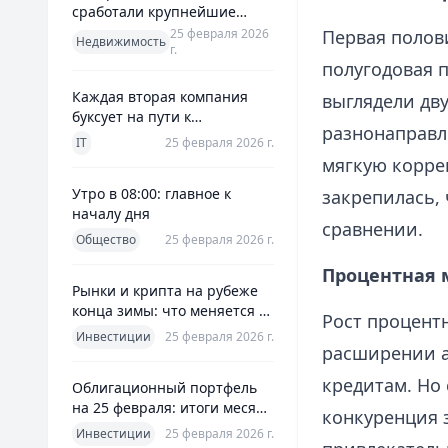
сработали крупнейшие
банки и что это значит для
25 февраля 2026
Первая полови
Недвижимость
г.
заемщиков
полугодовая 
Каждая вторая компания
выглядели дв
буксует на пути к
разнонаправл
полноценной ERP
IT
25 февраля 2026 г.
мягкую корре
Утро в 08:00: главное к
закрепилась, 
началу дня
сравнении.
Общество
25 февраля 2026 г.
Процентная 
Рынки и крипта на рубеже
конца зимы: что меняется к
Рост процентн
25 февраля 2026
Инвестиции
25 февраля 2026 г.
расширении а
кредитам. Но
Облигационный портфель
на 25 февраля: итоги месяца
конкуренция 
и планы на март
Инвестиции
25 февраля 2026 г.