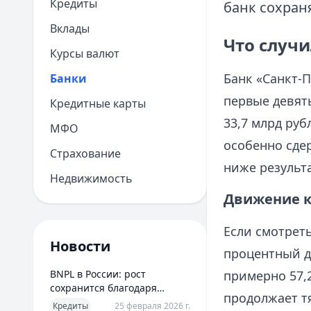
Кредиты
банк сохран
Вклады
Что случи
Курсы валют
Банк «Санкт-
Банки
первые девять
Кредитные карты
33,7 млрд руб
МФО
особенно сде
Страхование
ниже результа
Недвижимость
Движение к
Если смотреть
Новости
процентный д
BNPL в России: рост
примерно 57,2
сохранится благодаря
продолжает т
новым сценариям
Кредиты
25 февраля 2026 г.