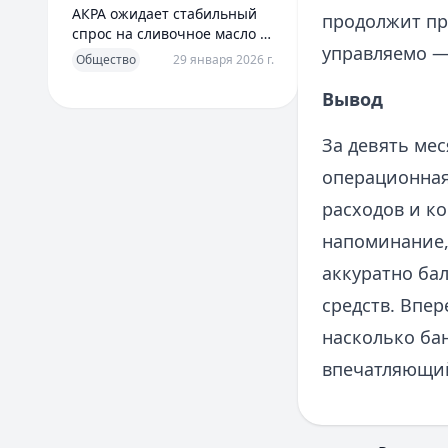
АКРА ожидает стабильный
продолжит пр
спрос на сливочное масло в
управляемо —
2026 году
Общество
29 января 2026 г.
Вывод
За девять мес
операционная
расходов и ко
напоминание,
аккуратно ба
средств. Впер
насколько ба
впечатляющий