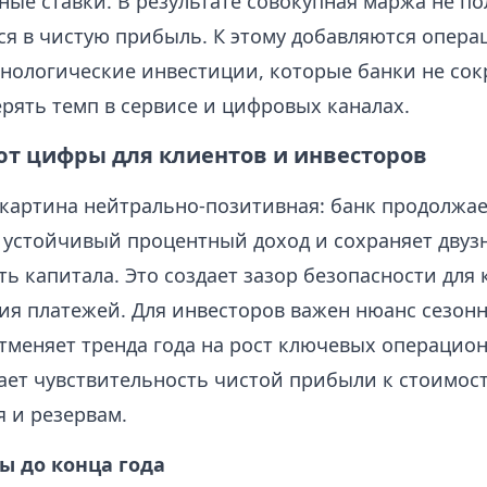
ные ставки. В результате совокупная маржа не п
ся в чистую прибыль. К этому добавляются опер
хнологические инвестиции, которые банки не со
рять темп в сервисе и цифровых каналах.
ют цифры для клиентов и инвесторов
 картина нейтрально-позитивная: банк продолжае
 устойчивый процентный доход и сохраняет двуз
ь капитала. Это создает зазор безопасности для
ия платежей. Для инвесторов важен нюанс сезонн
отменяет тренда года на рост ключевых операцио
ает чувствительность чистой прибыли к стоимос
 и резервам.
ы до конца года