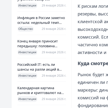
ориентиры для инвесторов
К рискам лог
Инвестиции
29 января 2026 г.
резервы, выс
Инфляция в России заметно
клиентской а
остыла: недельный темп
упал более чем вдвое
высокодоходн
Общество
29 января 2026 г.
комиссий. Есл
Конец января приносит
частично ком
передышку: половина
годовой цели ЦБ «сделана»
активности и
Инвестиции
29 января 2026 г.
всего за месяц
Куда смотр
Российский IT: есть ли
шансы на ралли акций в
Рынок будет 
2026 без опоры на ИИ
Инвестиции
29 января 2026 г.
единичен ли 
Календарная картина
маркеры: дина
рынков и криптовалют на
комиссий на 
четверг, 29 января 2026
Инвестиции
29 января 2026 г.
фондирования