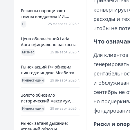
привлекатель
конвертирует
Регионы наращивают
темпы внедрения ИИ:
расходы и те
главное из отраслевого
IT
25 февраля 2026 г.
чтобы не поте
дайджеста дня
Цена обновлённой Lada
Что означа
Aura официально раскрыта
Бизнес
29 января 2026 г.
Для клиентов
генерировать
Рынок акций РФ обновил
пик года: индекс Мосбиржи
рентабельност
на новом максимуме 2026-го
Инвестиции
29 января 2026 г.
и обслуживан
сентябрь не 
Золото обновило
но подчеркив
исторический максимум,
превысив планку в $5600 за
Инвестиции
29 января 2026 г.
фондирования
унцию
Рынок затаил дыхание:
Риски и опор
утренний обзор и