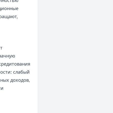
олностью
ационные
кращают,
т
начную
 кредитования
ости: слабый
нных доходов,
ти