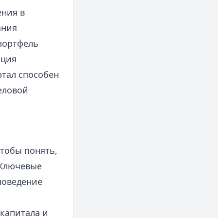
ения в
ания
портфель
ация
ртал способен
еловой
тобы понять,
 Ключевые
поведение
капитала и