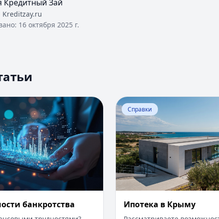
я Кредитный Зай
:
Kreditzay.ru
вано:
16 октября 2025 г.
татьи
Оценка вероятности банкротства
Перейти к статье:
Ипотека
Справки
ности банкротства
Ипотека в Крыму
нансовыми трудностями?
Рассматриваете возможнос