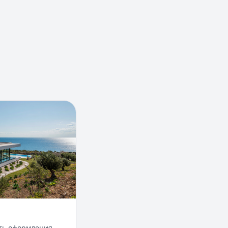
 в Крыму
ть оформления