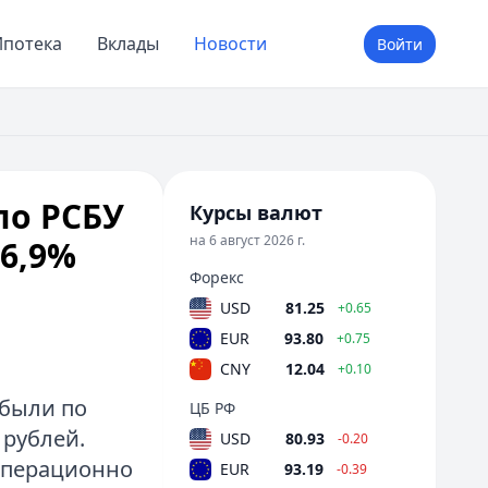
потека
Вклады
Новости
Войти
по РСБУ
Курсы валют
на 6 август 2026 г.
16,9%
Форекс
USD
81.25
+0.65
EUR
93.80
+0.75
CNY
12.04
+0.10
ибыли по
ЦБ РФ
 рублей.
USD
80.93
-0.20
 Операционно
EUR
93.19
-0.39