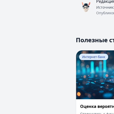
Редакци
Источник
Опублико
Полезные с
Перейти к статье:
Интернет-банк
Оценка вероят
Столкнулись с фи