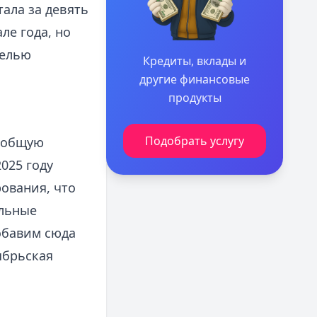
тала за девять
ле года, но
делью
Кредиты, вклады и
другие финансовые
продукты
Подобрать услугу
а общую
025 году
ования, что
ельные
обавим сюда
ябрьская