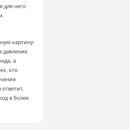
 для него
и.
нную картину:
а давления
нда, а
ех, кто
ечения
 ответит,
од в более