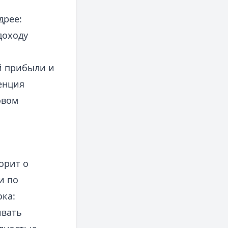
дрее:
доходу
й прибыли и
енция
овом
орит о
и по
ока:
ивать