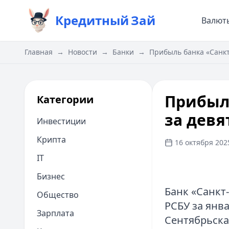
Кредитный
Зай
Валют
Главная
→
Новости
→
Банки
→
Прибыль банка «Санкт
Прибыль
Категории
за девя
Инвестиции
Крипта
16 октября 2025
IT
Бизнес
Банк «Санкт
Общество
РСБУ за янва
Зарплата
Сентябрьска