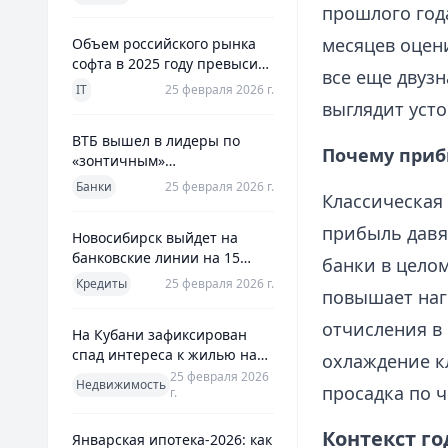
использования
прошлого года
месяцев оцени
Объем российского рынка
софта в 2025 году превысил
все еще двузн
800 млрд рублей
IT
25 февраля 2026 г.
выглядит уст
ВТБ вышел в лидеры по
Почему приб
«зонтичным»
поручительствам для МСП
Банки
25 февраля 2026 г.
Классическая
прибыль давят
Новосибирск выйдет на
банковские линии на 15
банки в цело
млрд рублей для закрытия
Кредиты
25 февраля 2026 г.
повышает наг
дефицита
отчисления в
На Кубани зафиксирован
спад интереса к жилью на
охлаждение к
13%
25 февраля 2026
Недвижимость
просадка по 
г.
Контекст го
Январская ипотека-2026: как