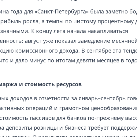
на года для «Санкт-Петербурга» была заметно бо
прибыль росла, а темпы по чистому процентному 
узначными. К концу лета начала накапливаться
енность: август уже показал замедление месячно
кцию комиссионного дохода. В сентябре эта тенд
что и дало минус по итогам девяти месяцев в год
маржа и стоимость ресурсов
ых доходов в отчетности за январь–сентябрь гов
ктивных операций и грамотном ценообразовани
 стоимость пассивов для банков по-прежнему выс
за депозиты розницы и бизнеса требует поддерж