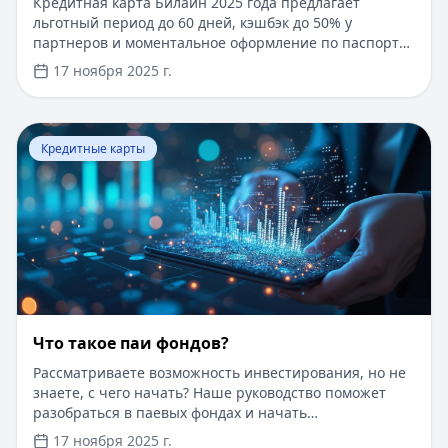
Кредитная карта Билайн 2025 года предлагает
льготный период до 60 дней, кэшбэк до 50% у
партнеров и моментальное оформление по паспорту.
Заемные средства до 300 000 рублей доступны без
17 ноября 2025 г.
подтверждения дохода. Узнайте, как получить карту с
выгодными условиями и управлять финансами
эффективно. Для сравнения кредитных продуктов и
Перейти к статье:
Что такое паи фондов?
выбора оптимального решения воспользуйтесь
Кредитные карты
сервисом Кредитный Зай, где собраны актуальные
предложения от ведущих банков
Что такое паи фондов?
Рассматриваете возможность инвестирования, но не
знаете, с чего начать? Наше руководство поможет
разобраться в паевых фондах и начать
инвестировать даже с небольшой суммы. Пока вы
17 ноября 2025 г.