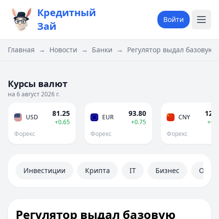
Кредитный
Войти
Зай
Главная
→
Новости
→
Банки
→
Регулятор выдал базовую
Курсы валют
на 6 август 2026 г.
81.25
93.80
12.0
USD
EUR
CNY
+0.65
+0.75
+0.
Форекс
Форекс
Форекс
Инвестиции
Крипта
IT
Бизнес
Обще
Регулятор выдал базовую