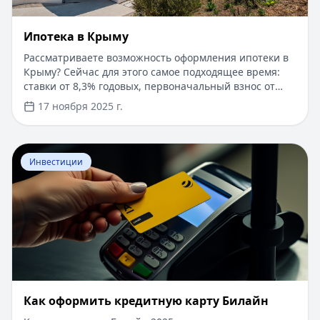
Ипотека в Крыму
Рассматриваете возможность оформления ипотеки в
Крыму? Сейчас для этого самое подходящее время:
ставки от 8,3% годовых, первоначальный взнос от
15%, срок рассмотрения заявки — от 1 дня. Доступны
17 ноября 2025 г.
программы господдержки с пониженной ставкой от
6%. Одобрение без подтверждения дохода справкой
2-НДФЛ, достаточно выписки по счету. Срок
Перейти к статье:
​Как оформить кредитную карту Бил
кредитования — до 30 лет.
Инвестиции
​Как оформить кредитную карту Билайн