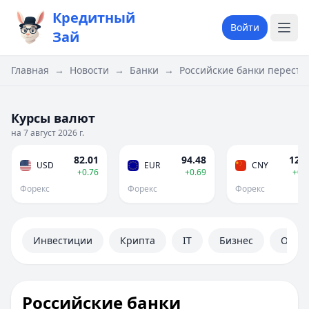
Кредитный
Войти
Зай
Главная
→
Новости
→
Банки
→
Российские банки перест
Курсы валют
на 7 август 2026 г.
82.01
94.48
12.1
USD
EUR
CNY
+0.76
+0.69
+0.
Форекс
Форекс
Форекс
Инвестиции
Крипта
IT
Бизнес
Обще
Российские банки