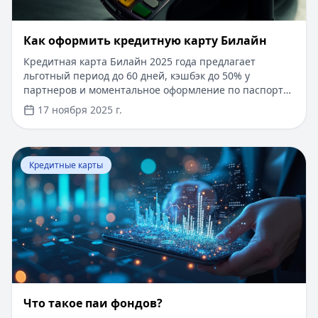
​Как оформить кредитную карту Билайн
Кредитная карта Билайн 2025 года предлагает
льготный период до 60 дней, кэшбэк до 50% у
партнеров и моментальное оформление по паспорту.
Заемные средства до 300 000 рублей доступны без
17 ноября 2025 г.
подтверждения дохода. Узнайте, как получить карту с
выгодными условиями и управлять финансами
эффективно. Для сравнения кредитных продуктов и
Перейти к статье:
Что такое паи фондов?
выбора оптимального решения воспользуйтесь
Кредитные карты
сервисом Кредитный Зай, где собраны актуальные
предложения от ведущих банков
Что такое паи фондов?