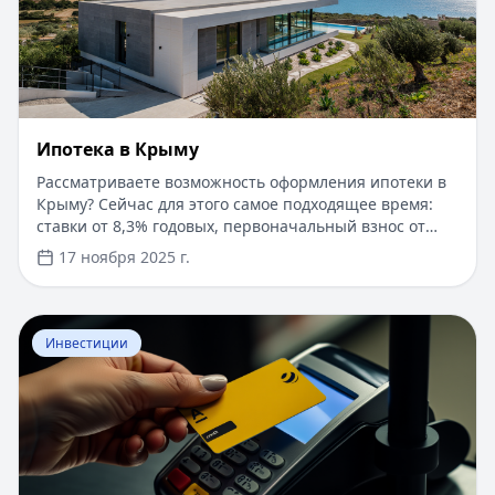
Ипотека в Крыму
Рассматриваете возможность оформления ипотеки в
Крыму? Сейчас для этого самое подходящее время:
ставки от 8,3% годовых, первоначальный взнос от
15%, срок рассмотрения заявки — от 1 дня. Доступны
17 ноября 2025 г.
программы господдержки с пониженной ставкой от
6%. Одобрение без подтверждения дохода справкой
2-НДФЛ, достаточно выписки по счету. Срок
Перейти к статье:
​Как оформить кредитную карту Бил
кредитования — до 30 лет.
Инвестиции