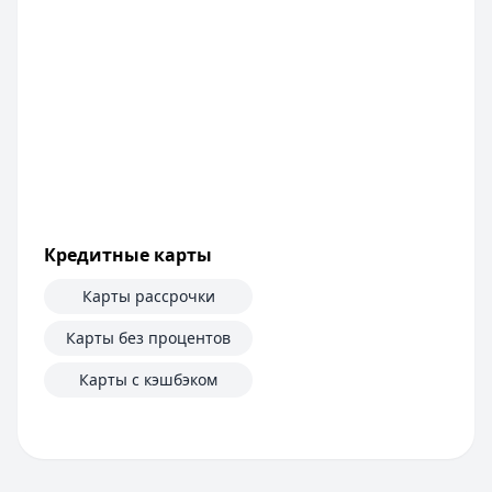
Банк ЗЕНИТ
— Наличными
Сумма:
100 000
–
5 000 000
₽
Срок: до
60
мес.
ПСК:
42.2
%
Рейтинг:
4.6
Т-Банк
— Под залог недвижимости
Сумма:
200 000
–
30 000 000
₽
Срок: до
180
мес.
ПСК:
34.9
%
Кредитные карты
Рейтинг:
4.5
(13 отзывов)
Все кредиты
Карты рассрочки
Кредитные карты — лучшие предложения
Банк ЗЕНИТ
— Карта привилегий
Карты без процентов
Лимит: до
2 000 000 ₽
Карты с кэшбэком
Льготный период:
120 дней
Обслуживание:
Бесплатно
Рейтинг:
4.6
Банк ПСБ
— Кредитная карта 180 дней без %