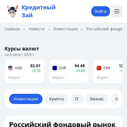
Кредитный
Войти
Зай
Главная
→
Новости
→
Инвестиции
→
Российский фондовы
Курсы валют
на 8 август 2026 г.
82.01
94.48
12.1
USD
EUR
CNY
+0.76
+0.69
+0.
Форекс
Форекс
Форекс
Инвестиции
Крипта
IT
Бизнес
Обще
Российский фондовый рынок