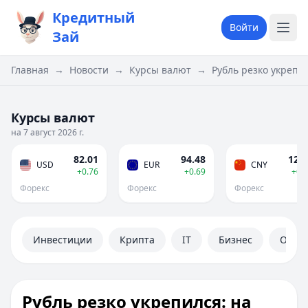
Кредитный
Войти
Зай
Главная
→
Новости
→
Курсы валют
→
Рубль резко укрепи
Курсы валют
на 7 август 2026 г.
82.01
94.48
12.1
USD
EUR
CNY
+0.76
+0.69
+0.
Форекс
Форекс
Форекс
Инвестиции
Крипта
IT
Бизнес
Обще
Рубль резко укрепился: на