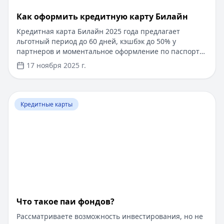
​Как оформить кредитную карту Билайн
Кредитная карта Билайн 2025 года предлагает
льготный период до 60 дней, кэшбэк до 50% у
партнеров и моментальное оформление по паспорту.
Заемные средства до 300 000 рублей доступны без
17 ноября 2025 г.
подтверждения дохода. Узнайте, как получить карту с
выгодными условиями и управлять финансами
эффективно. Для сравнения кредитных продуктов и
Перейти к статье:
Что такое паи фондов?
выбора оптимального решения воспользуйтесь
Кредитные карты
сервисом Кредитный Зай, где собраны актуальные
предложения от ведущих банков
Что такое паи фондов?
Рассматриваете возможность инвестирования, но не