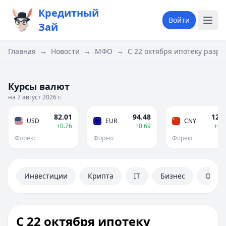
Кредитный
Войти
Зай
Главная
→
Новости
→
МФО
→
С 22 октября ипотеку разре
Курсы валют
на 7 август 2026 г.
82.01
94.48
12.1
USD
EUR
CNY
+0.76
+0.69
+0.
Форекс
Форекс
Форекс
Инвестиции
Крипта
IT
Бизнес
Обще
С 22 октября ипотеку