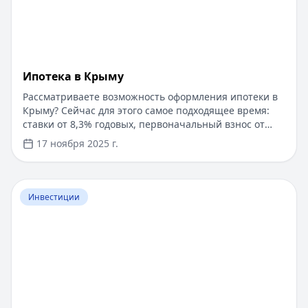
Ипотека в Крыму
Рассматриваете возможность оформления ипотеки в
Крыму? Сейчас для этого самое подходящее время:
ставки от 8,3% годовых, первоначальный взнос от
15%, срок рассмотрения заявки — от 1 дня. Доступны
17 ноября 2025 г.
программы господдержки с пониженной ставкой от
6%. Одобрение без подтверждения дохода справкой
2-НДФЛ, достаточно выписки по счету. Срок
Перейти к статье:
​Как оформить кредитную карту Бил
кредитования — до 30 лет.
Инвестиции