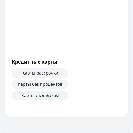
Сумма:
100 000
–
5 000 000
₽
Срок: до
60
мес.
ПСК:
42.2
%
Рейтинг:
4.6
Т-Банк
— Под залог недвижимости
Сумма:
200 000
–
30 000 000
₽
Срок: до
180
мес.
ПСК:
34.9
%
Кредитные карты
Рейтинг:
4.5
(13 отзывов)
Все кредиты
Карты рассрочки
Кредитные карты — лучшие предложения
Банк ПСБ
— Кредитная карта 180 дней без %
Карты без процентов
Лимит: до
1 000 000 ₽
Карты с кэшбэком
Льготный период:
180 дней
Обслуживание:
Бесплатно
Рейтинг:
4.7
Банк ЗЕНИТ
— Карта привилегий
Лимит: до
2 000 000 ₽