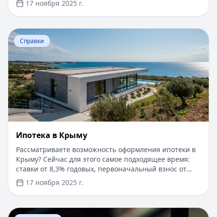
17 ноября 2025 г.
быстро и прозрачно через проверенные сервисы.
Перейти к статье:
Ипотека в Крыму
Справки
Ипотека в Крыму
Рассматриваете возможность оформления ипотеки в
Крыму? Сейчас для этого самое подходящее время:
ставки от 8,3% годовых, первоначальный взнос от
15%, срок рассмотрения заявки — от 1 дня. Доступны
17 ноября 2025 г.
программы господдержки с пониженной ставкой от
6%. Одобрение без подтверждения дохода справкой
2-НДФЛ, достаточно выписки по счету. Срок
Перейти к статье:
​Как оформить кредитную карту Бил