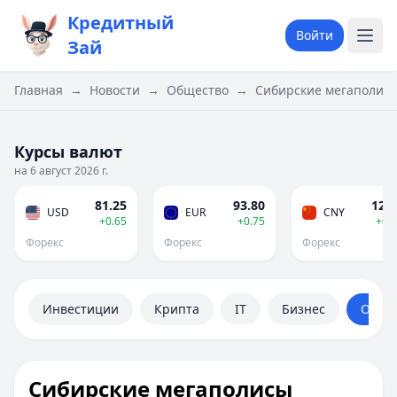
Кредитный
Войти
Зай
Главная
→
Новости
→
Общество
→
Сибирские мегаполисы
Курсы валют
на 6 август 2026 г.
81.25
93.80
12.0
USD
EUR
CNY
+0.65
+0.75
+0.
Форекс
Форекс
Форекс
Инвестиции
Крипта
IT
Бизнес
Обще
Сибирские мегаполисы