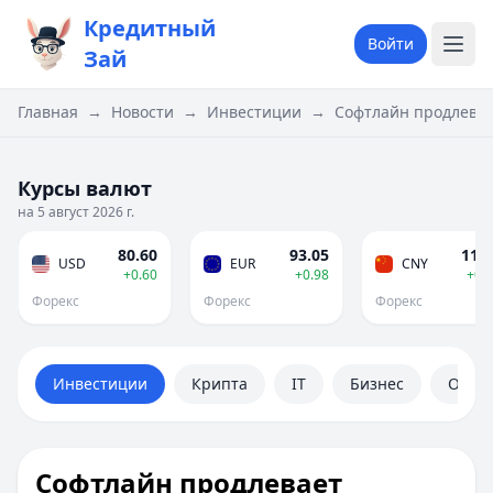
Кредитный
Войти
Зай
Главная
→
Новости
→
Инвестиции
→
Софтлайн продлевае
Курсы валют
на 5 август 2026 г.
80.60
93.05
11.9
USD
EUR
CNY
+0.60
+0.98
+0.
Форекс
Форекс
Форекс
Инвестиции
Крипта
IT
Бизнес
Обще
Софтлайн продлевает