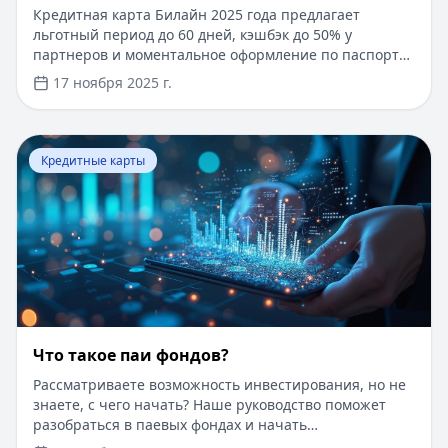
Кредитная карта Билайн 2025 года предлагает
льготный период до 60 дней, кэшбэк до 50% у
партнеров и моментальное оформление по паспорту.
Заемные средства до 300 000 рублей доступны без
17 ноября 2025 г.
подтверждения дохода. Узнайте, как получить карту с
выгодными условиями и управлять финансами
эффективно. Для сравнения кредитных продуктов и
Перейти к статье:
Что такое паи фондов?
выбора оптимального решения воспользуйтесь
Кредитные карты
сервисом Кредитный Зай, где собраны актуальные
предложения от ведущих банков
Что такое паи фондов?
Рассматриваете возможность инвестирования, но не
знаете, с чего начать? Наше руководство поможет
разобраться в паевых фондах и начать
инвестировать даже с небольшой суммы. Пока вы