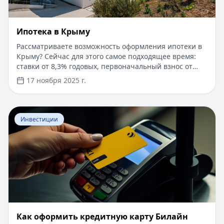
Ипотека в Крыму
Рассматриваете возможность оформления ипотеки в
Крыму? Сейчас для этого самое подходящее время:
ставки от 8,3% годовых, первоначальный взнос от
15%, срок рассмотрения заявки — от 1 дня. Доступны
17 ноября 2025 г.
программы господдержки с пониженной ставкой от
6%. Одобрение без подтверждения дохода справкой
2-НДФЛ, достаточно выписки по счету. Срок
Перейти к статье:
​Как оформить кредитную карту Бил
кредитования — до 30 лет.
Инвестиции
​Как оформить кредитную карту Билайн