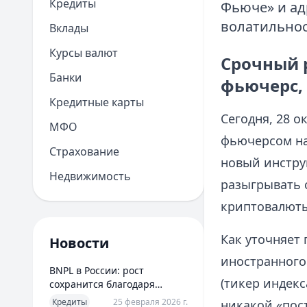
Кредиты
Фьюче» и ад
волатильнос
Вклады
Курсы валют
Срочный 
Банки
фьючерс,
Кредитные карты
Сегодня, 28 о
МФО
фьючерсом на
Страхование
новый инстру
Недвижимость
разыгрывать 
криптовалюты
Как уточняет 
Новости
иностранного
BNPL в России: рост
(тикер индек
сохранится благодаря
новым сценариям
Кредиты
25 февраля 2026 г.
никакой «пост