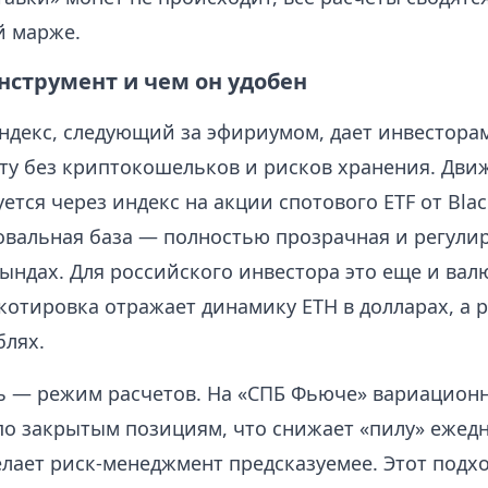
 марже.
инструмент и чем он удобен
ндекс, следующий за эфириумом, дает инвесторам
ту без криптокошельков и рисков хранения. Дви
ется через индекс на акции спотового ETF от Blac
овальная база — полностью прозрачная и регули
ындах. Для российского инвестора это еще и вал
котировка отражает динамику ETH в долларах, а 
блях.
ь — режим расчетов. На «СПБ Фьюче» вариацион
по закрытым позициям, что снижает «пилу» ежед
елает риск-менеджмент предсказуемее. Этот подх