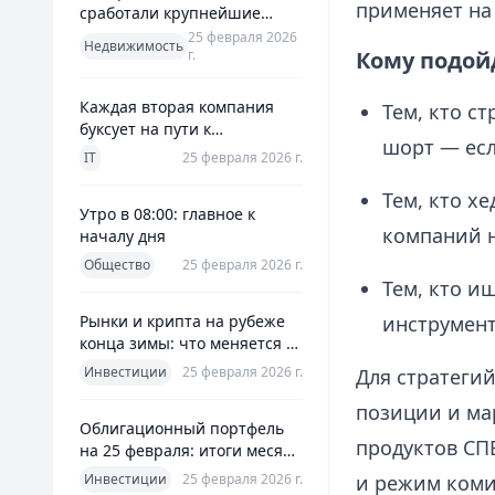
применяет на
сработали крупнейшие
банки и что это значит для
25 февраля 2026
Недвижимость
г.
Кому подой
заемщиков
Каждая вторая компания
Тем, кто с
буксует на пути к
шорт — есл
полноценной ERP
IT
25 февраля 2026 г.
Тем, кто х
Утро в 08:00: главное к
компаний н
началу дня
Общество
25 февраля 2026 г.
Тем, кто и
Рынки и крипта на рубеже
инструмент
конца зимы: что меняется к
25 февраля 2026
Инвестиции
25 февраля 2026 г.
Для стратеги
позиции и ма
Облигационный портфель
продуктов СП
на 25 февраля: итоги месяца
и планы на март
Инвестиции
25 февраля 2026 г.
и режим комис