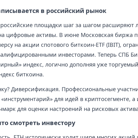
вписывается в российский рынок
а российские площадки шаг за шагом расширяют 
на цифровые активы. В июне Московская биржа п
ерсу на акции спотового биткоин‑ETF (IBIT), огра
валифицированными инвесторами. Теперь СПБ Б
фирный» индекс, логично дополняя уже торгуемый
ндекс биткоина.
нку? Диверсификация. Профессиональные участн
«инструментарий» для идей в криптосегменте, а
чмарк для оценки настроений на рисковых актива
что смотреть инвестору
сть. ETH исторически ходит шире многих акций 