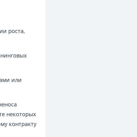
ии роста,
йнинговых
ами или
реноса
те некоторых
му контракту