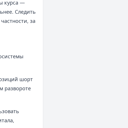
ы курса —
ьнее. Следить
 частности, за
косистемы
позиций шорт
м развороте
ьзовать
тала,