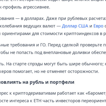
к-профиль агрессивнее.
ования — в долларах. Даже при рублевых расчета
 колебания ведущих валют —
Доллар США
и
Евро
о
ориентирами для стоимости криптоиндексов в р
ые требования и ГО. Перед сделкой проверьте 
тобы не попасть под внеплановые доливки обеспе
ь. На старте спрэды могут быть шире обычного;
еров помогает, но не отменяет осторожности.
повлиять на рубль и портфели
ерес к криптодеривативам работает как «баромет
осте интереса к ETH часть инвесторов переориен