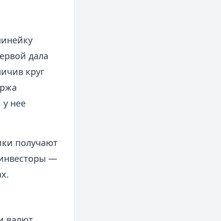
линейку
ервой дала
ничив круг
иржа
 у нее
ики получают
 инвесторы —
х.
и валют,