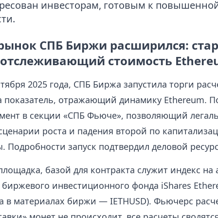
ресован инвесторам, готовым к повышенно
ти.
рынок СПБ Биржи расширился: ста
 отслеживающий стоимость Ether
ктября 2025 года, СПБ Биржа запустила торги рас
 показатель, отражающий динамику Ethereum. По 
мент в секции «СПБ Фьюче», позволяющий легаль
сценарии роста и падения второй по капитализа
. Подробности запуск подтвердил деловой ресур
площадка, базой для контракта служит индекс на
 биржевого инвестиционного фонда iShares Ether
са в материалах биржи — IETHUSD). Фьючерс расч
авки» монет не происходит, все расчеты сводятся