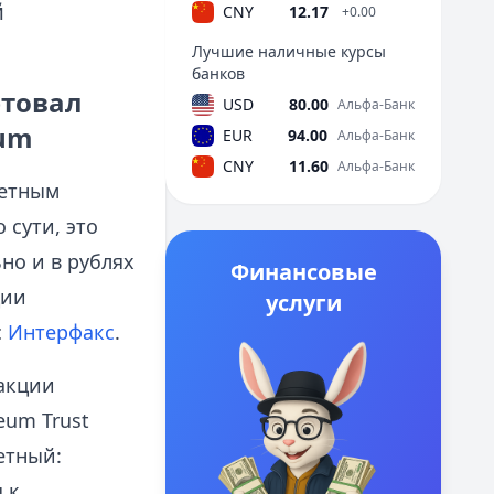
й
CNY
12.17
+0.00
Лучшие наличные курсы
банков
ртовал
USD
80.00
Альфа-Банк
eum
EUR
94.00
Альфа-Банк
CNY
11.60
Альфа-Банк
четным
сути, это
но и в рублях
Финансовые
ции
услуги
с
Интерфакс
.
 акции
eum Trust
етный:
 к