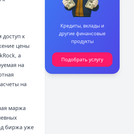
Кредиты, вклады и
другие финансовые
 доступ к
продукты
жение цены
kRock, а
Подобрать услугу
руемая на
ютная
расчеты на
ная маржа
невных
од биржа уже