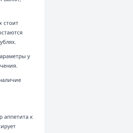
х стоит
стаются
ублях.
параметры у
чения.
 наличие
р аппетита к
тирует