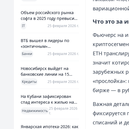
использования
вариационной
Объем российского рынка
софта в 2025 году превысил
Что это за 
800 млрд рублей
IT
25 февраля 2026 г.
Фьючерс на и
ВТБ вышел в лидеры по
криптосегмен
«зонтичным»
поручительствам для МСП
ETH транслиру
Банки
25 февраля 2026 г.
значит котир
Новосибирск выйдет на
зарубежных р
банковские линии на 15
млрд рублей для закрытия
«прослойка»: 
Кредиты
25 февраля 2026 г.
дефицита
бирже — в ру
На Кубани зафиксирован
спад интереса к жилью на
Важная детал
13%
25 февраля 2026
Недвижимость
фиксируется 
г.
списаний и д
Январская ипотека-2026: как