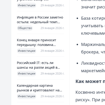
ориентиры для инвесторов
Инвестиции
29 января 2026 г.
значит рис
Инфляция в России заметно
База котир
остыла: недельный темп
учитывать
упал более чем вдвое
Общество
29 января 2026 г.
ключевыми 
Конец января приносит
Маржинальн
передышку: половина
годовой цели ЦБ «сделана»
Инвестиции
29 января 2026 г.
брокера, ч
всего за месяц
Ликвидност
Российский IT: есть ли
шансы на ралли акций в
маркетмейк
2026 без опоры на ИИ
Инвестиции
29 января 2026 г.
Как может 
Календарная картина
рынков и криптовалют на
Косвенно инт
четверг, 29 января 2026
Инвестиции
29 января 2026 г.
риску». При р