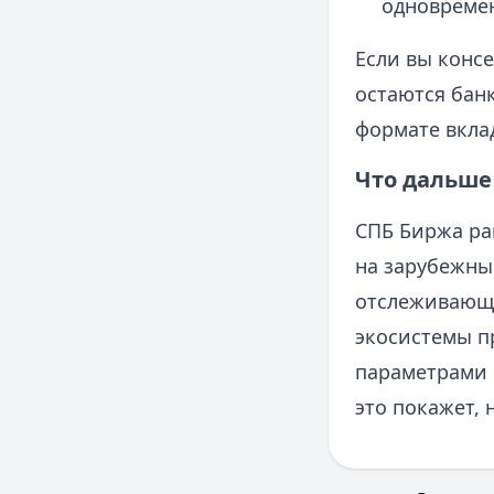
одновремен
Если вы конс
остаются бан
формате вкла
Что дальше
СПБ Биржа ра
на зарубежны
отслеживающе
экосистемы п
параметрами 
это покажет, 