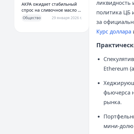
ликвидность 
АКРА ожидает стабильный
спрос на сливочное масло в
политика ЦБ 
2026 году
Общество
29 января 2026 г.
за официальн
Курс доллара
Практическ
Спекулятив
Ethereum (
Хеджирующи
фьючерса н
рынка.
Портфельны
мини‑долю 