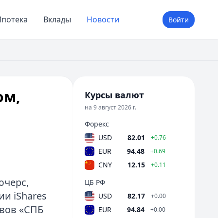
потека
Вклады
Новости
Войти
ом,
Курсы валют
на 9 август 2026 г.
Форекс
USD
82.01
+0.76
EUR
94.48
+0.69
CNY
12.15
+0.11
ючерс,
ЦБ РФ
и iShares
USD
82.17
+0.00
ивов «СПБ
EUR
94.84
+0.00