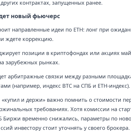
 других контрактах, запущенных ранее.
дет новый фьючерс
троит направленные идеи по ETH: лонг при ожидан
и ждете коррекцию.
еджирует позиции в криптофондах или акциях ма
а зарубежных рынках.
щет арбитражные связки между разными площадк
ами (например, индекс BTC на СПБ и ETH-индекс).
й «купил и держи» важно помнить о стоимости пе
ржинальных требованиях. Хотя комиссии на стар
Б Биржи временно снижались, параметры по ново
сий инвестору стоит уточнять у своего брокера.