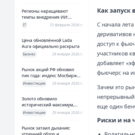
Как запуск 
Регионы наращивают
темпы внедрения ИИ:
главное из отраслевого
С начала лет
IT
25 февраля 2026 г.
дайджеста дня
деривативов 
Цена обновлённой Lada
доступ к фьюч
Aura официально раскрыта
участников к
Бизнес
29 января 2026 г.
добавляет «э
Рынок акций РФ обновил
фьючерс на и
пик года: индекс Мосбиржи
на новом максимуме 2026-го
Инвестиции
29 января 2026 г.
Зачем это ры
непрерывный 
Золото обновило
исторический максимум,
еще один бен
превысив планку в $5600 за
Инвестиции
29 января 2026 г.
унцию
Риски и на 
Рынок затаил дыхание:
Волатильно
утренний обзор и