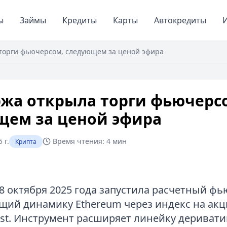
ы
Займы
Кредиты
Карты
Автокредиты
И
торги фьючерсом, следующем за ценой эфира
ржа открыла торги фьючерс
щем за ценой эфира
 г.
Время чтения:
4 мин
Крипта
8 октября 2025 года запустила расчетный фь
ий динамику Ethereum через индекс на акци
ust. Инструмент расширяет линейку дериват