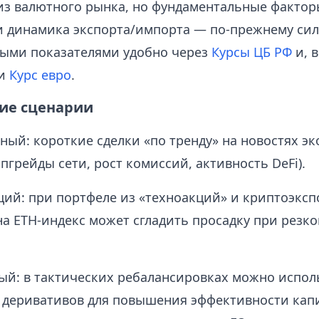
из валютного рынка, но фундаментальные фактор
и динамика экспорта/импорта — по-прежнему сил
ыми показателями удобно через
Курсы ЦБ РФ
и, в
и
Курс евро
.
ие сценарии
ный: короткие сделки «по тренду» на новостях э
апгрейды сети, рост комиссий, активность DeFi).
й: при портфеле из «техноакций» и криптоэкс
а ETH-индекс может сгладить просадку при резко
й: в тактических ребалансировках можно испол
деривативов для повышения эффективности капи