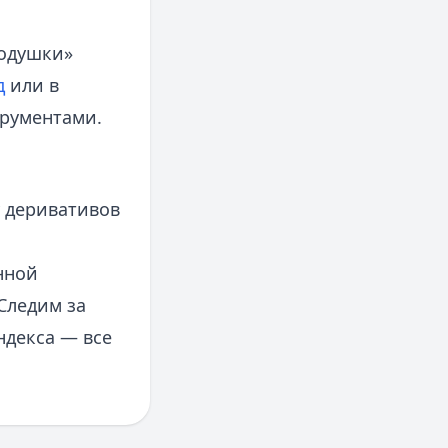
подушки»
д
или в
трументами.
у деривативов
нной
Следим за
ндекса — все