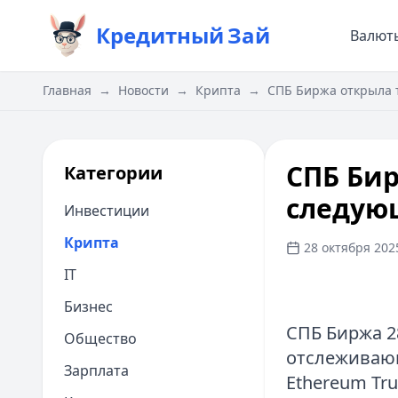
Кредитный
Зай
Валют
Главная
→
Новости
→
Крипта
→
СПБ Биржа открыла 
СПБ Би
Категории
следую
Инвестиции
Крипта
28 октября 2025
IT
Бизнес
СПБ Биржа 2
Общество
отслеживающ
Зарплата
Ethereum Tr