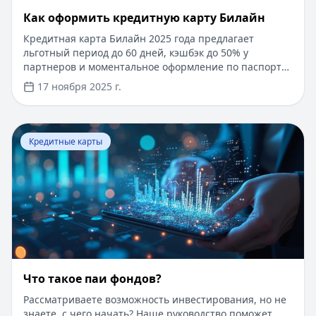
​Как оформить кредитную карту Билайн
Кредитная карта Билайн 2025 года предлагает
льготный период до 60 дней, кэшбэк до 50% у
партнеров и моментальное оформление по паспорту.
Заемные средства до 300 000 рублей доступны без
17 ноября 2025 г.
подтверждения дохода. Узнайте, как получить карту с
выгодными условиями и управлять финансами
эффективно. Для сравнения кредитных продуктов и
Перейти к статье:
Что такое паи фондов?
выбора оптимального решения воспользуйтесь
Кредитные карты
сервисом Кредитный Зай, где собраны актуальные
предложения от ведущих банков
Что такое паи фондов?
Рассматриваете возможность инвестирования, но не
знаете, с чего начать? Наше руководство поможет