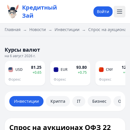
Кредитный
Войти
Зай
Главная
→
Новости
→
Инвестиции
→
Спрос на аукционах 
Курсы валют
на 6 август 2026 г.
81.25
93.80
12.0
USD
EUR
CNY
+0.65
+0.75
+0.
Форекс
Форекс
Форекс
Инвестиции
Крипта
IT
Бизнес
Обще
Спрос на аукционах ОФЗ 22