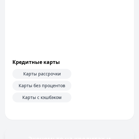
Сумма:
100 000
–
5 000 000
₽
Срок: до
60
мес.
ПСК:
42.2
%
Рейтинг:
4.6
Т-Банк
— Под залог недвижимости
Сумма:
200 000
–
30 000 000
₽
Срок: до
180
мес.
ПСК:
34.9
%
Кредитные карты
Рейтинг:
4.5
(13 отзывов)
Все кредиты
Карты рассрочки
Кредитные карты — лучшие предложения
Банк ПСБ
— Кредитная карта 180 дней без %
Карты без процентов
Лимит: до
1 000 000 ₽
Карты с кэшбэком
Льготный период:
180 дней
Обслуживание:
Бесплатно
Рейтинг:
4.7
Банк ЗЕНИТ
— Карта привилегий
Лимит: до
2 000 000 ₽
Льготный период:
120 дней
Экономьте на кредитах и