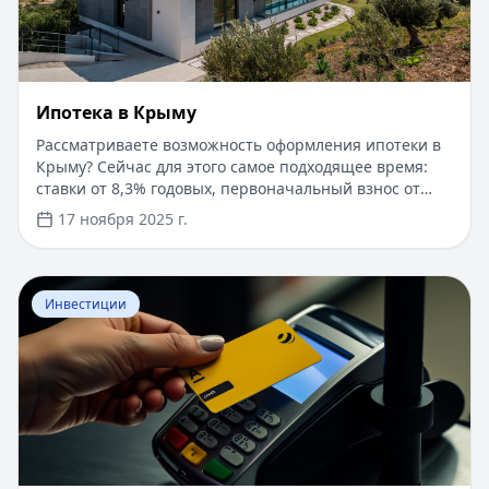
Ипотека в Крыму
Рассматриваете возможность оформления ипотеки в
Крыму? Сейчас для этого самое подходящее время:
ставки от 8,3% годовых, первоначальный взнос от
15%, срок рассмотрения заявки — от 1 дня. Доступны
17 ноября 2025 г.
программы господдержки с пониженной ставкой от
6%. Одобрение без подтверждения дохода справкой
2-НДФЛ, достаточно выписки по счету. Срок
Перейти к статье:
​Как оформить кредитную карту Бил
кредитования — до 30 лет.
Инвестиции