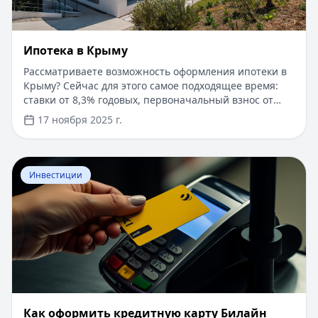
Ипотека в Крыму
Рассматриваете возможность оформления ипотеки в
Крыму? Сейчас для этого самое подходящее время:
ставки от 8,3% годовых, первоначальный взнос от
15%, срок рассмотрения заявки — от 1 дня. Доступны
17 ноября 2025 г.
программы господдержки с пониженной ставкой от
6%. Одобрение без подтверждения дохода справкой
2-НДФЛ, достаточно выписки по счету. Срок
Перейти к статье:
​Как оформить кредитную карту Бил
кредитования — до 30 лет.
Инвестиции
​Как оформить кредитную карту Билайн