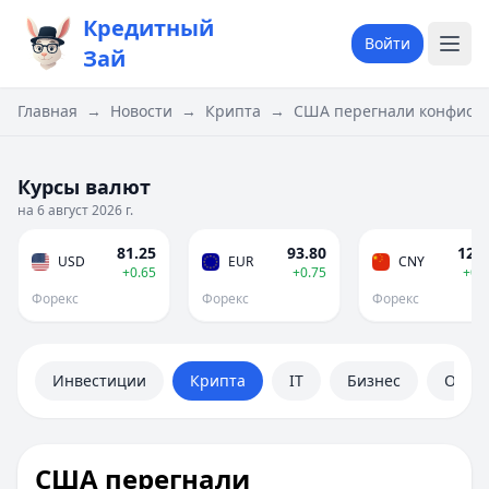
Кредитный
Войти
Зай
Главная
→
Новости
→
Крипта
→
США перегнали конфисков
Курсы валют
на 6 август 2026 г.
81.25
93.80
12.0
USD
EUR
CNY
+0.65
+0.75
+0.
Форекс
Форекс
Форекс
Инвестиции
Крипта
IT
Бизнес
Обще
США перегнали