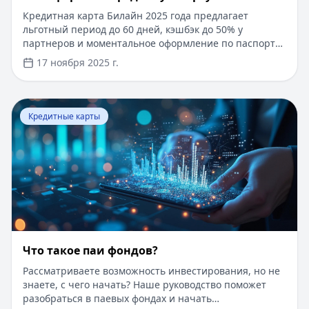
Кредитная карта Билайн 2025 года предлагает
льготный период до 60 дней, кэшбэк до 50% у
партнеров и моментальное оформление по паспорту.
Заемные средства до 300 000 рублей доступны без
17 ноября 2025 г.
подтверждения дохода. Узнайте, как получить карту с
выгодными условиями и управлять финансами
эффективно. Для сравнения кредитных продуктов и
Перейти к статье:
Что такое паи фондов?
выбора оптимального решения воспользуйтесь
Кредитные карты
сервисом Кредитный Зай, где собраны актуальные
предложения от ведущих банков
Что такое паи фондов?
Рассматриваете возможность инвестирования, но не
знаете, с чего начать? Наше руководство поможет
разобраться в паевых фондах и начать