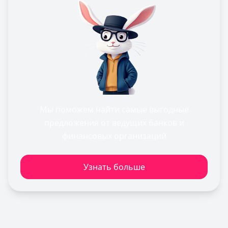
Льготный период:
—
Обслуживание:
Бесплатно
Рейтинг:
4.6
(10 отзывов)
Т-Банк
— Платинум
Лимит: до
1 000 000 ₽
Льготный период:
55 дней
Обслуживание:
590 ₽ в год
Рейтинг:
4.8
(12 отзывов)
Кредит Европа Банк
Мы поможем найти самые выгодные
— Urban card
Лимит: до
600 000 ₽
предложения от ведущих банков и
Льготный период:
55 дней
финансовых организаций
Обслуживание:
Бесплатно
Рейтинг:
4.5
Узнать больше
Уралсиб Банк
— 120 дней на максимум
Лимит: до
5 000 000 ₽
Льготный период:
120 дней
Обслуживание:
Бесплатно
Рейтинг:
4.7