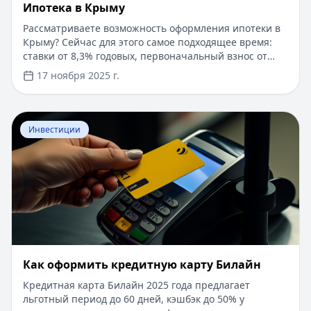
Ипотека в Крыму
Рассматриваете возможность оформления ипотеки в
Крыму? Сейчас для этого самое подходящее время:
ставки от 8,3% годовых, первоначальный взнос от
15%, срок рассмотрения заявки — от 1 дня. Доступны
17 ноября 2025 г.
программы господдержки с пониженной ставкой от
6%. Одобрение без подтверждения дохода справкой
2-НДФЛ, достаточно выписки по счету. Срок
Перейти к статье:
​Как оформить кредитную карту Бил
кредитования — до 30 лет.
Инвестиции
​Как оформить кредитную карту Билайн
Кредитная карта Билайн 2025 года предлагает
льготный период до 60 дней, кэшбэк до 50% у