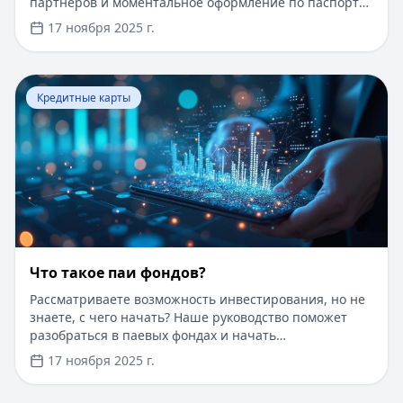
партнеров и моментальное оформление по паспорту.
Заемные средства до 300 000 рублей доступны без
17 ноября 2025 г.
подтверждения дохода. Узнайте, как получить карту с
выгодными условиями и управлять финансами
эффективно. Для сравнения кредитных продуктов и
Перейти к статье:
Что такое паи фондов?
выбора оптимального решения воспользуйтесь
Кредитные карты
сервисом Кредитный Зай, где собраны актуальные
предложения от ведущих банков
Что такое паи фондов?
Рассматриваете возможность инвестирования, но не
знаете, с чего начать? Наше руководство поможет
разобраться в паевых фондах и начать
инвестировать даже с небольшой суммы. Пока вы
17 ноября 2025 г.
думаете об инвестициях, воспользуйтесь быстрым
онлайн-кредитом до 100 000 рублей на срок до 1 года.