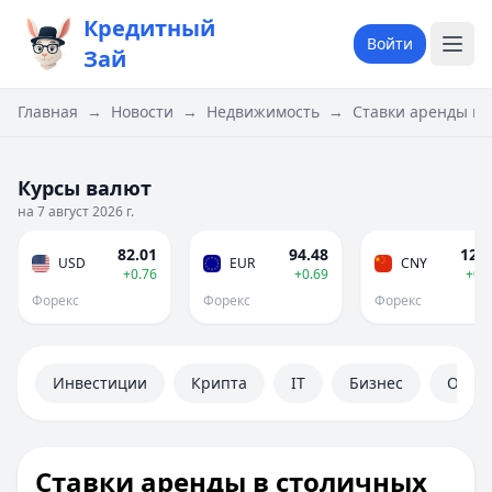
Кредитный
Войти
Зай
Главная
→
Новости
→
Недвижимость
→
Ставки аренды в 
Курсы валют
на 7 август 2026 г.
82.01
94.48
12.1
USD
EUR
CNY
+0.76
+0.69
+0.
Форекс
Форекс
Форекс
Инвестиции
Крипта
IT
Бизнес
Обще
Ставки аренды в столичных