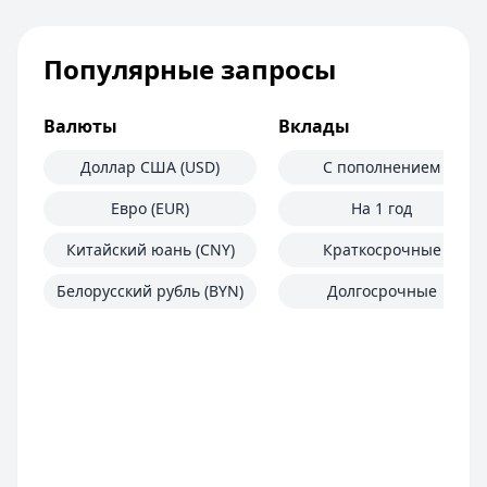
Сумма:
Срок:
до 364 дней
300 000
–
5 000 000
₽
Срок: до
Рейтинг:
60
4.8
мес.
(18 отзывов)
ПСК:
Cashiro
14.9
— Займ
%
Популярные запросы
Рейтинг:
Сумма:
до 30 000 ₽
4.7
(16 отзывов)
Совкомбанк
Срок:
до 30 дней
— Прайм Специальный
Валюты
Вклады
Сумма:
Рейтинг:
30 000
4.7
–
3 000 000
₽
Срок: до
Деньги сразу
60
мес.
— Стандартный
Доллар США (USD)
С пополнением
ПСК:
Сумма:
15.9
до 100 000 ₽
%
Евро (EUR)
На 1 год
Рейтинг:
Срок:
до 365 дней
4.7
(16 отзывов)
Азиатско-Тихоокеанский Банк
Рейтинг:
4.6
(14 отзывов)
— Наличными
Китайский юань (CNY)
Краткосрочные
Сумма:
Турбозайм
30 000
— Займ
–
5 000 000
₽
Белорусский рубль (BYN)
Долгосрочные
Срок: до
Сумма:
до 30 000 ₽
84
мес.
ПСК:
Срок:
41.5
до 21 дней
%
Рейтинг:
Рейтинг:
4.7
4.6
(14 отзывов)
Банк ЗЕНИТ
— Наличными
Сумма:
100 000
–
5 000 000
₽
Срок: до
60
мес.
ПСК:
42.2
%
Рейтинг:
4.6