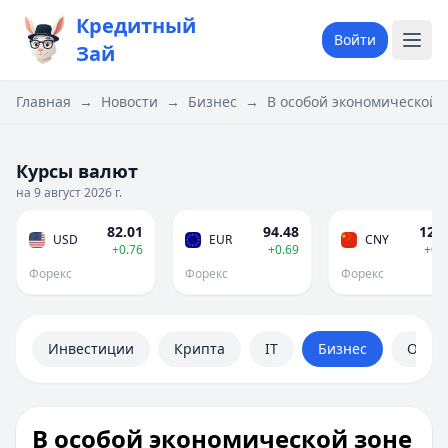
Кредитный
Войти
Зай
Главная
→
Новости
→
Бизнес
→
В особой экономической 
Курсы валют
на 9 август 2026 г.
82.01
94.48
12.1
USD
EUR
CNY
+0.76
+0.69
+0.
Форекс
Форекс
Форекс
Инвестиции
Крипта
IT
Бизнес
Обще
В особой экономической зоне