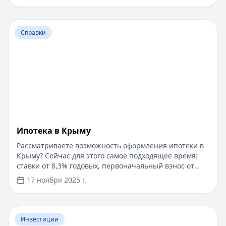
Перейти к статье:
Ипотека в Крыму
Справки
Ипотека в Крыму
Рассматриваете возможность оформления ипотеки в
Крыму? Сейчас для этого самое подходящее время:
ставки от 8,3% годовых, первоначальный взнос от
15%, срок рассмотрения заявки — от 1 дня. Доступны
17 ноября 2025 г.
программы господдержки с пониженной ставкой от
6%. Одобрение без подтверждения дохода справкой
2-НДФЛ, достаточно выписки по счету. Срок
Перейти к статье:
​Как оформить кредитную карту Бил
кредитования — до 30 лет.
Инвестиции