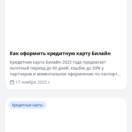
​Как оформить кредитную карту Билайн
Кредитная карта Билайн 2025 года предлагает
льготный период до 60 дней, кэшбэк до 50% у
партнеров и моментальное оформление по паспорту.
Заемные средства до 300 000 рублей доступны без
17 ноября 2025 г.
подтверждения дохода. Узнайте, как получить карту с
выгодными условиями и управлять финансами
эффективно. Для сравнения кредитных продуктов и
Перейти к статье:
Что такое паи фондов?
выбора оптимального решения воспользуйтесь
Кредитные карты
сервисом Кредитный Зай, где собраны актуальные
предложения от ведущих банков