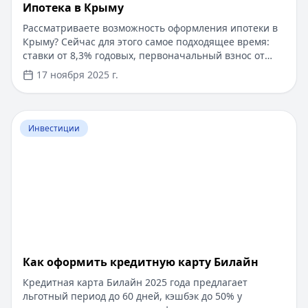
Ипотека в Крыму
Рассматриваете возможность оформления ипотеки в
Крыму? Сейчас для этого самое подходящее время:
ставки от 8,3% годовых, первоначальный взнос от
15%, срок рассмотрения заявки — от 1 дня. Доступны
17 ноября 2025 г.
программы господдержки с пониженной ставкой от
6%. Одобрение без подтверждения дохода справкой
2-НДФЛ, достаточно выписки по счету. Срок
Перейти к статье:
​Как оформить кредитную карту Бил
кредитования — до 30 лет.
Инвестиции
​Как оформить кредитную карту Билайн
Кредитная карта Билайн 2025 года предлагает
льготный период до 60 дней, кэшбэк до 50% у