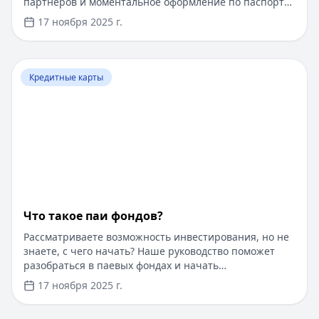
партнеров и моментальное оформление по паспорту.
Заемные средства до 300 000 рублей доступны без
17 ноября 2025 г.
подтверждения дохода. Узнайте, как получить карту с
выгодными условиями и управлять финансами
эффективно. Для сравнения кредитных продуктов и
Перейти к статье:
Что такое паи фондов?
выбора оптимального решения воспользуйтесь
Кредитные карты
сервисом Кредитный Зай, где собраны актуальные
предложения от ведущих банков
Что такое паи фондов?
Рассматриваете возможность инвестирования, но не
знаете, с чего начать? Наше руководство поможет
разобраться в паевых фондах и начать
инвестировать даже с небольшой суммы. Пока вы
17 ноября 2025 г.
думаете об инвестициях, воспользуйтесь быстрым
онлайн-кредитом до 100 000 рублей на срок до 1 года.