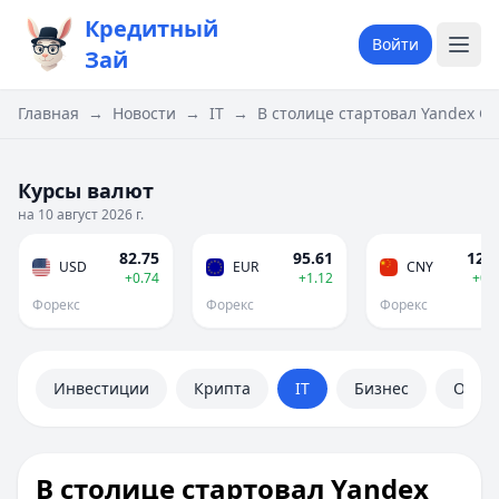
Кредитный
Войти
Зай
Главная
→
Новости
→
IT
→
В столице стартовал Yandex C
Курсы валют
на 10 август 2026 г.
82.75
95.61
12.2
USD
EUR
CNY
+0.74
+1.12
+0.
Форекс
Форекс
Форекс
Инвестиции
Крипта
IT
Бизнес
Обще
В столице стартовал Yandex