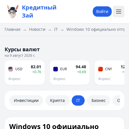
Кредитный
Войти
Зай
Главная
→
Новости
→
IT
→
Windows 10 официально отправ
Курсы валют
на 9 август 2026 г.
82.01
94.48
12.1
USD
EUR
CNY
+0.76
+0.69
+0.
Форекс
Форекс
Форекс
Инвестиции
Крипта
IT
Бизнес
Обще
Windows 10 официально