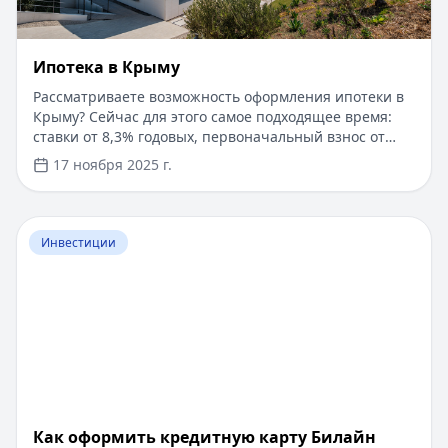
Ипотека в Крыму
Рассматриваете возможность оформления ипотеки в
Крыму? Сейчас для этого самое подходящее время:
ставки от 8,3% годовых, первоначальный взнос от
15%, срок рассмотрения заявки — от 1 дня. Доступны
17 ноября 2025 г.
программы господдержки с пониженной ставкой от
6%. Одобрение без подтверждения дохода справкой
2-НДФЛ, достаточно выписки по счету. Срок
Перейти к статье:
​Как оформить кредитную карту Бил
кредитования — до 30 лет.
Инвестиции
​Как оформить кредитную карту Билайн