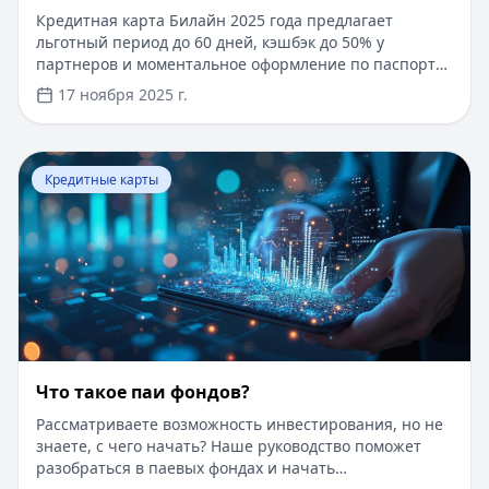
Кредитная карта Билайн 2025 года предлагает
льготный период до 60 дней, кэшбэк до 50% у
партнеров и моментальное оформление по паспорту.
Заемные средства до 300 000 рублей доступны без
17 ноября 2025 г.
подтверждения дохода. Узнайте, как получить карту с
выгодными условиями и управлять финансами
эффективно. Для сравнения кредитных продуктов и
Перейти к статье:
Что такое паи фондов?
выбора оптимального решения воспользуйтесь
Кредитные карты
сервисом Кредитный Зай, где собраны актуальные
предложения от ведущих банков
Что такое паи фондов?
Рассматриваете возможность инвестирования, но не
знаете, с чего начать? Наше руководство поможет
разобраться в паевых фондах и начать