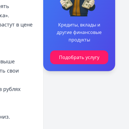
рять
ка».
астут в цене
Кредиты, вклады и
другие финансовые
продукты
Подобрать услугу
ь выше
ть свои
в рублях
низ.