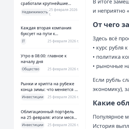
В итоге заме
сработали крупнейшие
банки и что это значит для
25 февраля 2026
и неприятно 
Недвижимость
г.
заемщиков
От чего 
Каждая вторая компания
буксует на пути к
Здесь всё про
полноценной ERP
IT
25 февраля 2026 г.
• курс рубля к
Утро в 08:00: главное к
• политика к
началу дня
• рыночные н
Общество
25 февраля 2026 г.
Если рубль сл
Рынки и крипта на рубеже
экономику), 
конца зимы: что меняется к
25 февраля 2026
Инвестиции
25 февраля 2026 г.
Какие об
Облигационный портфель
Популярное м
на 25 февраля: итоги месяца
и планы на март
Инвестиции
25 февраля 2026 г.
История выпла