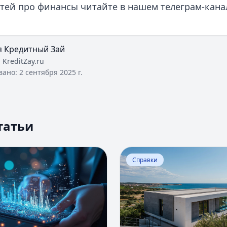
тей про финансы читайте в нашем телеграм-кана
я Кредитный Зай
:
KreditZay.ru
вано:
2 сентября 2025 г.
татьи
Оценка вероятности банкротства
Перейти к статье:
Ипотека
Справки