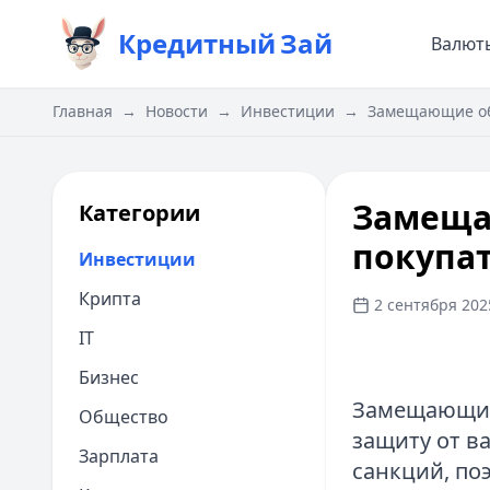
Кредитный
Зай
Валют
Главная
→
Новости
→
Инвестиции
→
Замещающие обл
Замеща
Категории
покупат
Инвестиции
Крипта
2 сентября 2025
IT
Бизнес
Замещающие
Общество
защиту от в
Зарплата
санкций, по