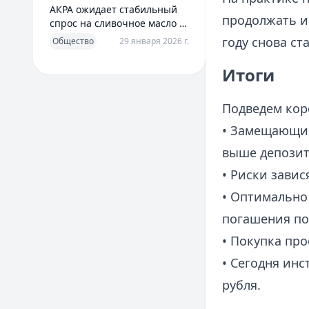
АКРА ожидает стабильный
продолжать и
спрос на сливочное масло в
2026 году
году снова ст
Общество
29 января 2026 г.
Итоги
Подведем кор
• Замещающие
выше депозит
• Риски завис
• Оптимально
погашения по
• Покупка пр
• Сегодня инс
рубля.