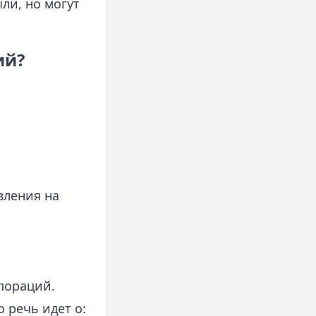
ли, но могут
ий?
авления на
пораций.
 речь идет о: