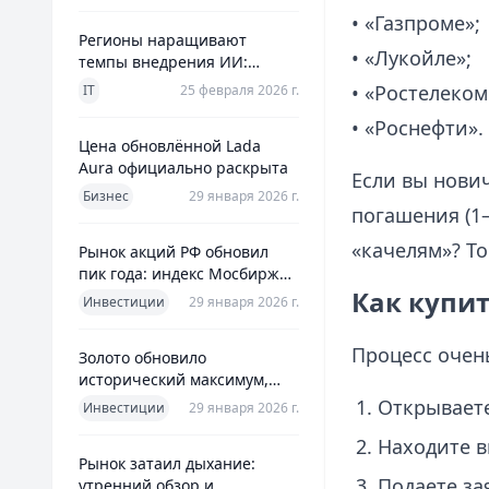
• «Газпроме»;
Регионы наращивают
• «Лукойле»;
темпы внедрения ИИ:
главное из отраслевого
• «Ростелеком
IT
25 февраля 2026 г.
дайджеста дня
• «Роснефти».
Цена обновлённой Lada
Aura официально раскрыта
Если вы нови
Бизнес
29 января 2026 г.
погашения (1–
«качелям»? То
Рынок акций РФ обновил
пик года: индекс Мосбиржи
Как купи
на новом максимуме 2026-го
Инвестиции
29 января 2026 г.
Процесс очен
Золото обновило
исторический максимум,
превысив планку в $5600 за
Открываете
Инвестиции
29 января 2026 г.
унцию
Находите в
Рынок затаил дыхание:
Подаете за
утренний обзор и