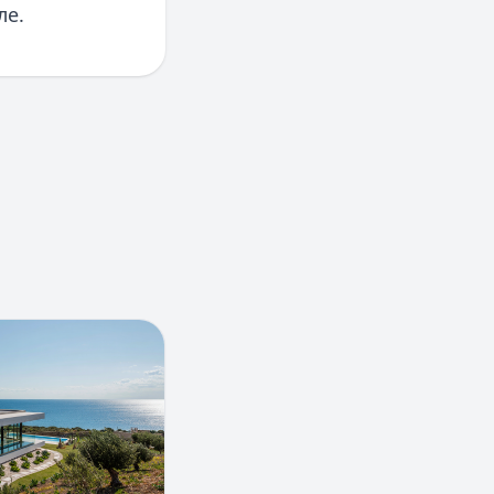
ле.
 в Крыму