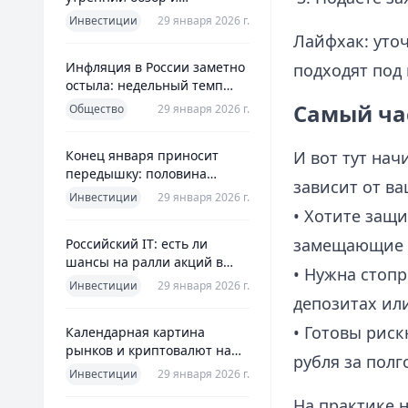
ориентиры для инвесторов
Инвестиции
29 января 2026 г.
Лайфхак: уто
Инфляция в России заметно
подходят под
остыла: недельный темп
упал более чем вдвое
Самый час
Общество
29 января 2026 г.
Конец января приносит
И вот тут нач
передышку: половина
зависит от ва
годовой цели ЦБ «сделана»
Инвестиции
29 января 2026 г.
всего за месяц
• Хотите защи
замещающие о
Российский IT: есть ли
шансы на ралли акций в
• Нужна стопр
2026 без опоры на ИИ
Инвестиции
29 января 2026 г.
депозитах ил
• Готовы рис
Календарная картина
рынков и криптовалют на
рубля за пол
четверг, 29 января 2026
Инвестиции
29 января 2026 г.
На практике 