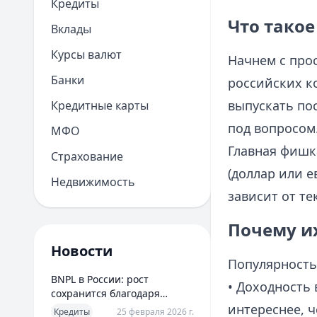
Кредиты
Что тако
Вклады
Курсы валют
Начнем с про
Банки
российских к
выпускать по
Кредитные карты
под вопросом
МФО
Главная фишк
Страхование
(доллар или е
Недвижимость
зависит от те
Почему их
Новости
Популярность
BNPL в России: рост
• Доходность 
сохранится благодаря
новым сценариям
интереснее, ч
Кредиты
25 февраля 2026 г.