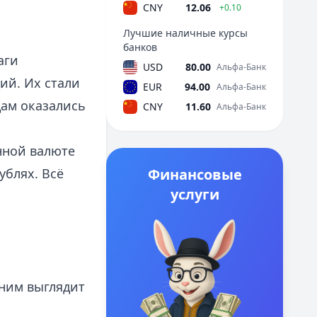
CNY
12.06
+0.10
Лучшие наличные курсы
банков
аги
USD
80.00
Альфа-Банк
ий. Их стали
EUR
94.00
Альфа-Банк
дам оказались
CNY
11.60
Альфа-Банк
нной валюте
ублях. Всё
Финансовые
услуги
 ним выглядит