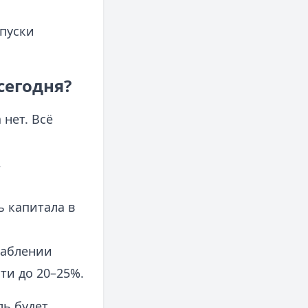
ыпуски
сегодня?
 нет. Всё
,
ь капитала в
лаблении
ти до 20–25%.
ль будет