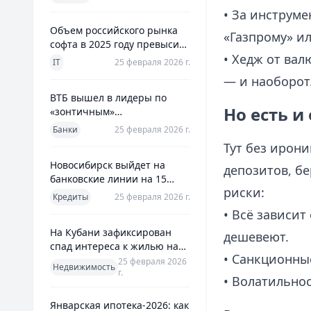
использования
• За инструме
Объем российского рынка
«Газпрому» ил
софта в 2025 году превысил
• Хедж от вал
800 млрд рублей
IT
25 февраля 2026 г.
— и наоборот
ВТБ вышел в лидеры по
Но есть и
«зонтичным»
поручительствам для МСП
Банки
25 февраля 2026 г.
Тут без ирон
Новосибирск выйдет на
депозитов, бе
банковские линии на 15
риски:
млрд рублей для закрытия
Кредиты
25 февраля 2026 г.
дефицита
• Всё зависит
На Кубани зафиксирован
дешевеют.
спад интереса к жилью на
• Санкционны
13%
25 февраля 2026
Недвижимость
г.
• Волатильнос
Январская ипотека-2026: как