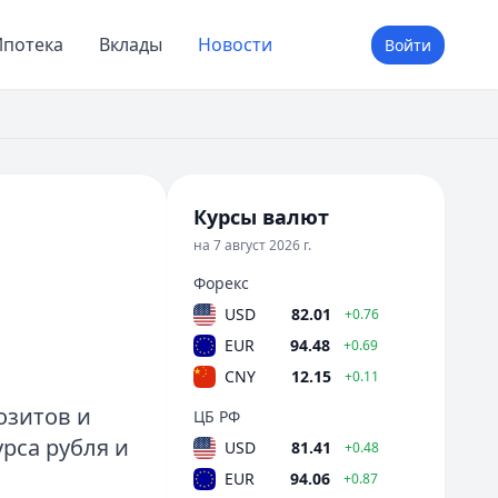
потека
Вклады
Новости
Войти
Курсы валют
на 7 август 2026 г.
Форекс
USD
82.01
+0.76
EUR
94.48
+0.69
CNY
12.15
+0.11
зитов и
ЦБ РФ
рса рубля и
USD
81.41
+0.48
EUR
94.06
+0.87