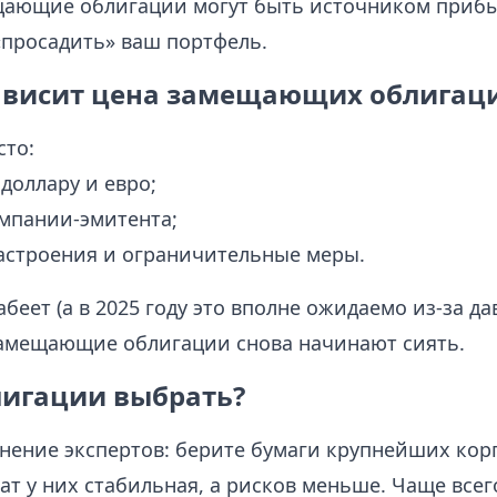
щающие облигации могут быть источником прибы
«просадить» ваш портфель.
зависит цена замещающих облигац
сто:
 доллару и евро;
омпании-эмитента;
астроения и ограничительные меры.
абеет (а в 2025 году это вполне ожидаемо из-за д
замещающие облигации снова начинают сиять.
лигации выбрать?
нение экспертов: берите бумаги крупнейших кор
т у них стабильная, а рисков меньше. Чаще всего