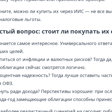
чните, можно ли купить их через ИИС — не все в
 налоговые льготы.
тый вопрос: стоит ли покупать их 
инается самое интересное. Универсального ответа
ших целей.
титься от инфляции и валютных рисков? Тогда да
блигации сейчас смотрятся логично.
оцентная надежность? Тогда лучше оставить част
и ОФЗ.
кнуть ради дохода? Перспективы хорошие: при ос
года-год замещающие облигации способны принес
наиболее реалистичный сценарий на сегодня: руб