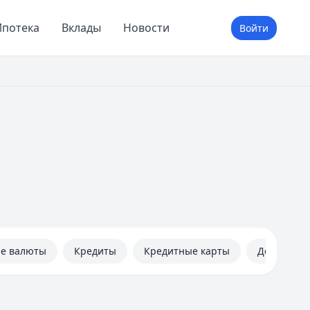
потека
Вклады
Новости
Войти
не валюты
Кредиты
Кредитные карты
Дебетовые