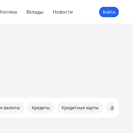
потека
Вклады
Новости
Войти
не валюты
Кредиты
Кредитные карты
Дебетовые