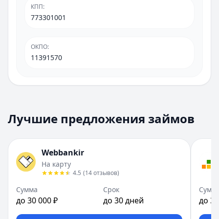
КПП
:
773301001
ОКПО
:
11391570
Лучшие предложения займов
Webbankir
На карту
4.5
(
14
отзывов
)
Сумма
Срок
Сумм
до 30 000 ₽
до 30 дней
до 30