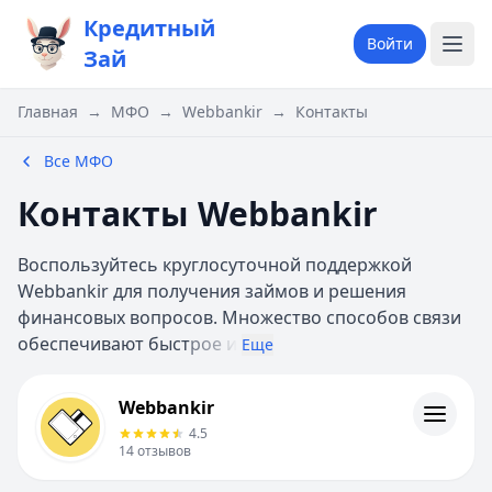
Кредитный
Войти
Зай
Главная
→
МФО
→
Webbankir
→
Контакты
Все МФО
Контакты Webbankir
Воспользуйтесь круглосуточной поддержкой
Webbankir для получения займов и решения
финансовых вопросов. Множество способов связи
обеспечивают быст
рое и
Еще
Webbankir
Webbankir
Информация
4.5
14
отзывов