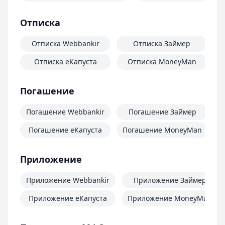
Отписка
Отписка Webbankir
Отписка Займер
Отписка еКапуста
Отписка MoneyMan
О
Погашение
Погашение Webbankir
Погашение Займер
Погашение еКапуста
Погашение MoneyMan
П
Приложение
Приложение Webbankir
Приложение Займер
Приложение еКапуста
Приложение MoneyMan