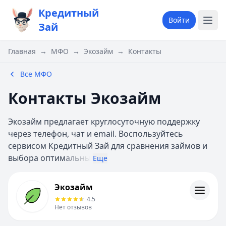
Кредитный
Войти
Зай
Главная
→
МФО
→
Экозайм
→
Контакты
Все МФО
Контакты Экозайм
Экозайм предлагает круглосуточную поддержку
через телефон, чат и email. Воспользуйтесь
сервисом Кредитный Зай для сравнения займов и
выбора оптим
альны
Еще
Экозайм
Экозайм
Информация
4.5
Нет отзывов