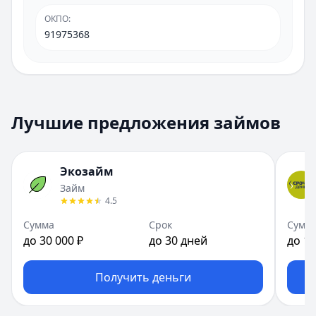
ОКПО
:
91975368
Лучшие предложения займов
Экозайм
Займ
4.5
Сумма
Срок
Сумм
до 30 000 ₽
до 30 дней
до 15
Получить деньги