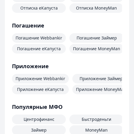
Отписка еКапуста
Отписка MoneyMan
О
Погашение
Погашение Webbankir
Погашение Займер
Погашение еКапуста
Погашение MoneyMan
П
Приложение
Приложение Webbankir
Приложение Займер
Приложение еКапуста
Приложение MoneyMan
Популярные МФО
Центрофинанс
Быстроденьги
Займер
MoneyMan