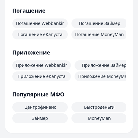
Погашение
Погашение Webbankir
Погашение Займер
Погашение еКапуста
Погашение MoneyMan
П
Приложение
Приложение Webbankir
Приложение Займер
Приложение еКапуста
Приложение MoneyMan
Популярные МФО
Центрофинанс
Быстроденьги
Займер
MoneyMan