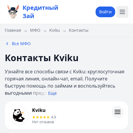
Кредитный
Войти
Зай
Главная
→
МФО
→
Kviku
→
Контакты
Все МФО
Контакты Kviku
Узнайте все способы связи с Kviku: круглосуточная
горячая линия, онлайн-чат, email. Получите
быструю помощь по займам и воспользуйтесь
выгодными
предл
Еще
Kviku
Kviku
Информация
4.9
Нет отзывов