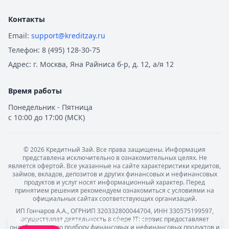
Контакты
Email:
support@kreditzay.ru
Телефон:
8 (495) 128-30-75
Адрес:
г. Москва, Яна Райниса б-р, д. 12, а/я 12
Время работы
Понедельник - Пятница
с 10:00 до 17:00 (МСК)
©
2026
Кредитный Зай. Все права защищены. Информация
представлена исключительно в ознакомительных целях. Не
является офертой. Все указанные на сайте характеристики кредитов,
займов, вкладов, депозитов и других финансовых и нефинансовых
продуктов и услуг носят информационный характер. Перед
принятием решения рекомендуем ознакомиться с условиями на
официальных сайтах соответствующих организаций.
ИП Гончаров А.А., ОГРНИП 320332800044704, ИНН 330575199597,
осуществляет деятельность в сфере IT: сервис предоставляет
Мы обрабатываем ваши
cookie-файлы
.
онлайн-услуги по подбору финансовых и нефинансовых продуктов и