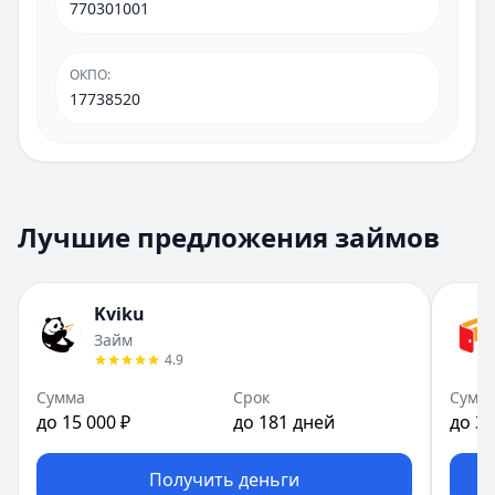
770301001
ОКПО
:
17738520
Лучшие предложения займов
Kviku
Займ
4.9
Сумма
Срок
Сумм
до 15 000 ₽
до 181 дней
до 30
Получить деньги